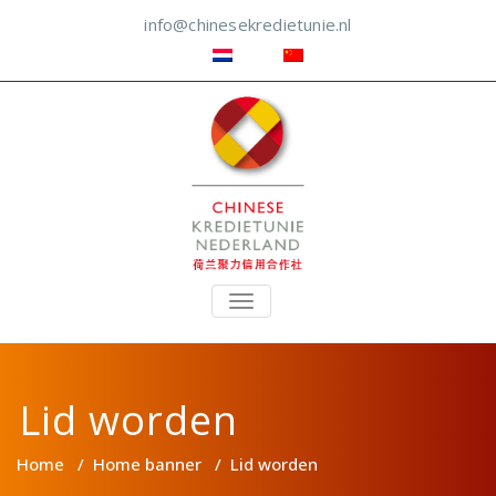
info@chinesekredietunie.nl
TOGGLE
NAVIGATION
Lid worden
Home
/
Home banner
/
Lid worden